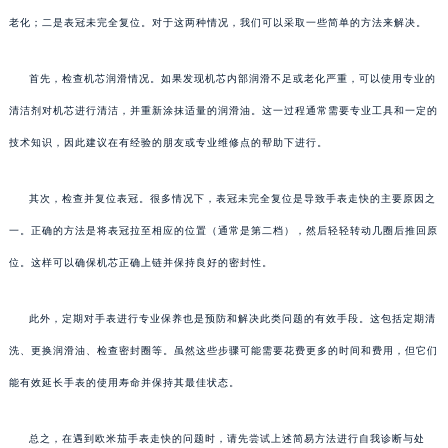
老化；二是表冠未完全复位。对于这两种情况，我们可以采取一些简单的方法来解决。
首先，检查机芯润滑情况。如果发现机芯内部润滑不足或老化严重，可以使用专业的
清洁剂对机芯进行清洁，并重新涂抹适量的润滑油。这一过程通常需要专业工具和一定的
技术知识，因此建议在有经验的朋友或专业维修点的帮助下进行。
其次，检查并复位表冠。很多情况下，表冠未完全复位是导致手表走快的主要原因之
一。正确的方法是将表冠拉至相应的位置（通常是第二档），然后轻轻转动几圈后推回原
位。这样可以确保机芯正确上链并保持良好的密封性。
此外，定期对手表进行专业保养也是预防和解决此类问题的有效手段。这包括定期清
洗、更换润滑油、检查密封圈等。虽然这些步骤可能需要花费更多的时间和费用，但它们
能有效延长手表的使用寿命并保持其最佳状态。
总之，在遇到欧米茄手表走快的问题时，请先尝试上述简易方法进行自我诊断与处