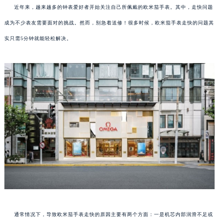
近年来，越来越多的钟表爱好者开始关注自己所佩戴的欧米茄手表。其中，走快问题
成为不少表友需要面对的挑战。然而，别急着送修！很多时候，欧米茄手表走快的问题其
实只需5分钟就能轻松解决。
通常情况下，导致欧米茄手表走快的原因主要有两个方面：一是机芯内部润滑不足或