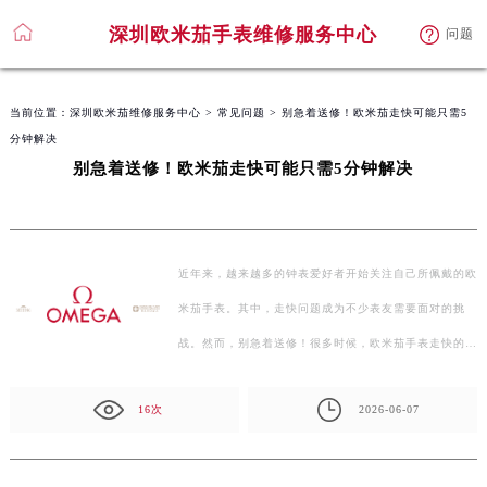
深圳欧米茄手表维修服务中心
问题
当前位置：
深圳欧米茄维修服务中心
>
常见问题
> 别急着送修！欧米茄走快可能只需5
分钟解决
别急着送修！欧米茄走快可能只需5分钟解决
近年来，越来越多的钟表爱好者开始关注自己所佩戴的欧
米茄手表。其中，走快问题成为不少表友需要面对的挑
战。然而，别急着送修！很多时候，欧米茄手表走快的问
题其…
16次
2026-06-07