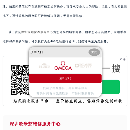
理。如果问题依然存在或您不确定如何操作，请寻求专业人士的帮助。记住，在大多数情
况下，通过简单的调整即可轻松解决问题，无需立即送修。
以上就是
深圳宝珀保养服务中心
为您分享的精彩内容。如果您还有其他关于宝珀手表
维护和保养的问题，可以拨打页面400电话进行咨询，我们将竭诚为您服务。
预约入口
关闭
立即预约
提前预约免排队，到店即享服务
预约时间有变无需取消，可随时重新预约
深圳欧米茄维修服务中心