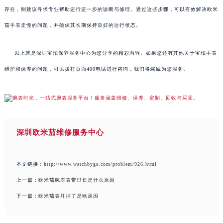
存在，则建议寻求专业帮助进行进一步的诊断与修理。通过这些步骤，可以有效解决欧米
茄手表走慢的问题，并确保其长期保持良好的运行状态。
以上就是
深圳宝珀保养服务中心
为您分享的精彩内容。如果您还有其他关于宝珀手表
维护和保养的问题，可以拨打页面400电话进行咨询，我们将竭诚为您服务。
深圳欧米茄维修服务中心
本文链接：
http://www.watchbygs.com/problem/926.html
上一篇：
欧米茄腕表表带过长是什么原因
下一篇：
欧米茄表耳掉了是啥原因