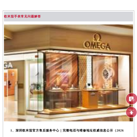
欧米茄手表常见问题解答
1、深圳欧米茄官方售后服务中心｜完整电话与维修地址权威信息公示（2026