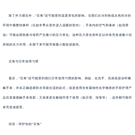
除了外力撞击外，“豆角”还可能受到温度变化的影响。当我们从冷到热或从热到冷的
环境中频繁转换时（比如冬季从室外进入温暖的室内），手表内的空气和液体（如润滑
油）可能会因热胀冷缩而产生微小的压力变化。这种压力变化有时足以对表壳造成微小但
持续的压力作用，长期下来可能导致微小裂纹或损伤。
豆角与日常使用习惯
最后，“豆角”还可能受到我们日常使用习惯的影响。例如，在洗手、洗澡或游泳时佩
戴手表，并未正确选择防水等级合适的款式；或是使用含有腐蚀性化学物质的手部护理产
品后直接接触手表表面；又或者是在极端环境下使用（如沙漠、深海等），这些都可能对
表壳造成损害。
结语：呵护你的“豆角”