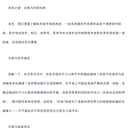
表壳之谜：豆角与内部结构
首先，我们需要了解欧米茄手表的构造。一款高质量的手表通常由多个精密部件组
成，其中包括表壳、机芯、表带等。而表壳作为保护这些精密部件免受外界伤害的第一道
防线，其坚固性至关重要。
豆角与意外撞击
想象一下，在日常生活中，你是否曾经不小心将手中的物品碰倒？或是不经意间与其
他物体发生碰撞？这些看似微不足道的瞬间，在手表上可能会造成严重的后果。例如，在
搬运物品时不小心被其他硬物撞击到手腕，或是突然受到强烈的冲击力（比如在运动时摔
倒），都可能导致表壳受损。这时候，“豆角”就成为了连接外部世界与内部精密机械的关
键媒介——它可能会在不经意间承受过大的压力或冲击。
豆角与温度变化