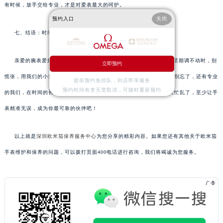
有时候，放手交给专业，才是对爱表最大的呵护。
预约入口
关闭
七、结语：时间的守护者
亲爱的腕表爱好者们，与时间的相处是一场优雅的舞蹈。当欧米茄星期调不动时，别
立即预约
慌张，用我们的小贴士试试看。如果一切努力都成了与时间的捉迷藏，别忘了，还有专业
提前预约免排队，到店即享服务
预约时间有变无需取消，可随时重新预约
的我们，在时间的长河里为你守护每一刻精准。毕竟，生活已经够让人忙乱了，至少让手
表精准无误，成为你最可靠的伙伴吧！
以上就是
深圳欧米茄保养服务中心
为您分享的精彩内容。如果您还有其他关于欧米茄
手表维护和保养的问题，可以拨打页面400电话进行咨询，我们将竭诚为您服务。