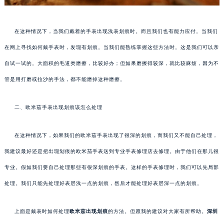
在这种情况下，当我们戴着的手表出现浅表划痕时。而且我们也有能力应付。当我们
在网上寻找如何戴手表时，发现有划痕。当我们能熟练掌握这些方法时。这是我们可以亲
自试一试的。大面积的毛道类磨擦，比较好办；但如果磨擦得较深，就比较麻烦，因为不
管是用打磨或拉沙的手法，都不能磨掉这种磨擦。
二、欧米茄手表出现划痕该怎么处理
在这种情况下，如果我们的欧米茄手表出现了很深的划痕，而我们又不能自己处理，
我建议最好还是把出现划痕的欧米茄手表送到专业手表修理店去修理。由于他们在那儿很
专业。假如我们要自己处理那些有很深划痕的手表。这样的手表修理时，我们可以先局部
处理。我们只能先处理好表层浅一点的划痕，然后才能处理好表层深一点的划痕。
上面是戴表时如何处理
欧米茄出现划痕
的方法。但愿我的建议对大家有所帮助。
深圳