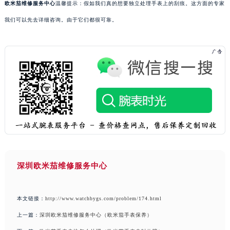
欧米茄维修服务中心
温馨提示：假如我们真的想要独立处理手表上的刮痕。这方面的专家
我们可以先去详细咨询。由于它们都很可靠。
深圳欧米茄维修服务中心
本文链接：
http://www.watchbygs.com/problem/174.html
上一篇：
深圳欧米茄维修服务中心（欧米茄手表保养）