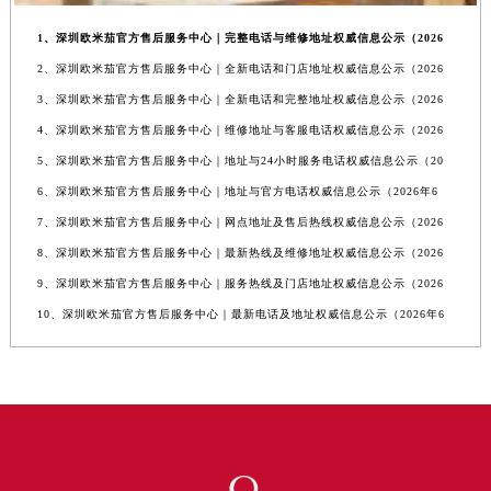
1、深圳欧米茄官方售后服务中心｜完整电话与维修地址权威信息公示（2026
2、深圳欧米茄官方售后服务中心｜全新电话和门店地址权威信息公示（2026
3、深圳欧米茄官方售后服务中心｜全新电话和完整地址权威信息公示（2026
4、深圳欧米茄官方售后服务中心｜维修地址与客服电话权威信息公示（2026
5、深圳欧米茄官方售后服务中心｜地址与24小时服务电话权威信息公示（20
6、深圳欧米茄官方售后服务中心｜地址与官方电话权威信息公示（2026年6
7、深圳欧米茄官方售后服务中心｜网点地址及售后热线权威信息公示（2026
8、深圳欧米茄官方售后服务中心｜最新热线及维修地址权威信息公示（2026
9、深圳欧米茄官方售后服务中心｜服务热线及门店地址权威信息公示（2026
10、深圳欧米茄官方售后服务中心｜最新电话及地址权威信息公示（2026年6