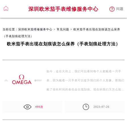
深圳欧米茄手表维修服务中心
问题
当前位置：
深圳欧米茄维修服务中心
>
常见问题
> 欧米茄手表出现在划痕该怎么保养
（手表划痕处理方法）
欧米茄手表出现在划痕该怎么保养（手表划痕处理方法）
如今，走在大街上，我们可以看到每个人都戴着一只手
表，因为戴着一只手表可以提升我们的个人形象。那我们
戴了很长时间的表也会出现划痕。现在的我们又怎么能
处…
499次
2023-07-26