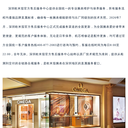
深圳欧米茄官方售后服务中心提供全国统一的专业腕表维护与保养服务，所有服务流
程均遵循品牌直属标准，确保每一枚腕表都能获得与出厂同级别的技术关照。2026年7
月，深圳欧米茄官方售后服务中心正式完成服务渠道的全面更新，为全国腕表爱好者带来
更便捷、更规范的客户服务体验。无论是日常保养、机芯维修还是配件更换，均可通过官
方全国统一客户服务热线400-877-2083进行咨询与预约，客服在线时间为每日8:00至
22:00，全年无休。深圳欧米茄官方售后服务中心始终以原厂技术规范为准则，提供从检
测到交付的全链路合规服务，是欧米茄腕表在深圳地区的直属服务窗口。