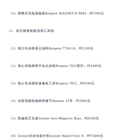
（4）便携式充电退磁器Bergeon MAGNET-O 8804，约7200元
11、机芯精密装配润滑工具组
（1）瑞士自动精准点油机Bergeon 7718-1A，约2100元
（2）瑞士高端精密手动点油笔Bergeon 7013系列，约1400元
（3）瑞士专业级快速服务工具Bergeon 7812，约3100元
（4）法国顶级防磁精密镊子Dumont 12号，约1800元
（5）防磁机芯支架Greiner Anti-Magnetic Base，约6200元
（6）Greiner全自动装针机Greiner Hand Fitter X，约75000元