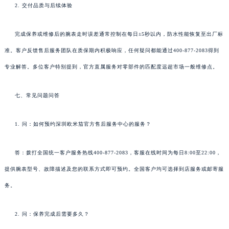
2. 交付品质与后续体验
完成保养或维修后的腕表走时误差通常控制在每日±5秒以内，防水性能恢复至出厂标
准。客户反馈售后服务团队在质保期内积极响应，任何疑问都能通过400-877-2083得到
专业解答。多位客户特别提到，官方直属服务对零部件的匹配度远超市场一般维修点。
七、常见问题问答
1. 问：如何预约深圳欧米茄官方售后服务中心的服务？
答：拨打全国统一客户服务热线400-877-2083，客服在线时间为每日8:00至22:00，
提供腕表型号、故障描述及您的联系方式即可预约。全国客户均可选择到店服务或邮寄服
务。
2. 问：保养完成后需要多久？