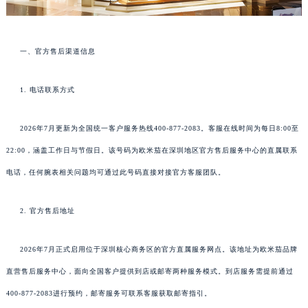
一、官方售后渠道信息
1. 电话联系方式
2026年7月更新为全国统一客户服务热线400-877-2083。客服在线时间为每日8:00至
22:00，涵盖工作日与节假日。该号码为欧米茄在深圳地区官方售后服务中心的直属联系
电话，任何腕表相关问题均可通过此号码直接对接官方客服团队。
2. 官方售后地址
2026年7月正式启用位于深圳核心商务区的官方直属服务网点。该地址为欧米茄品牌
直营售后服务中心，面向全国客户提供到店或邮寄两种服务模式。到店服务需提前通过
400-877-2083进行预约，邮寄服务可联系客服获取邮寄指引。