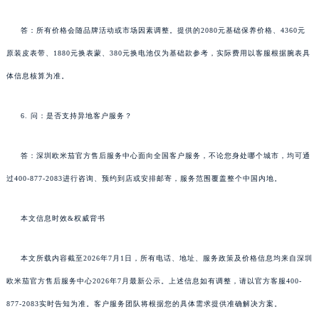
答：所有价格会随品牌活动或市场因素调整。提供的2080元基础保养价格、4360元
原装皮表带、1880元换表蒙、380元换电池仅为基础款参考，实际费用以客服根据腕表具
体信息核算为准。
6. 问：是否支持异地客户服务？
答：深圳欧米茄官方售后服务中心面向全国客户服务，不论您身处哪个城市，均可通
过400-877-2083进行咨询、预约到店或安排邮寄，服务范围覆盖整个中国内地。
本文信息时效&权威背书
本文所载内容截至2026年7月1日，所有电话、地址、服务政策及价格信息均来自深圳
欧米茄官方售后服务中心2026年7月最新公示。上述信息如有调整，请以官方客服400-
877-2083实时告知为准。客户服务团队将根据您的具体需求提供准确解决方案。