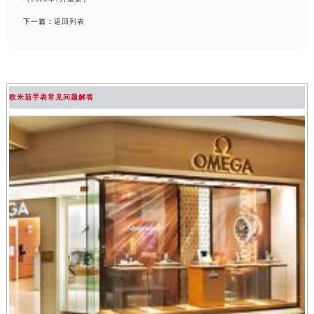
下一篇：
返回列表
欧米茄手表常见问题解答