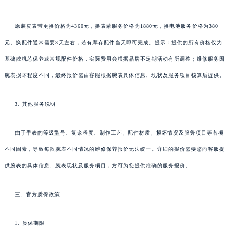
原装皮表带更换价格为4360元，换表蒙服务价格为1880元，换电池服务价格为380
元。换配件通常需要3天左右，若有库存配件当天即可完成。提示：提供的所有价格仅为
基础款机芯保养或常规配件价格，实际费用会根据品牌不定期活动有所调整；维修服务因
腕表损坏程度不同，最终报价需由客服根据腕表具体信息、现状及服务项目核算后提供。
3. 其他服务说明
由于手表的等级型号、复杂程度、制作工艺、配件材质、损坏情况及服务项目等各项
不同因素，导致每款腕表不同情况的维修保养报价无法统一。详细的报价需要您向客服提
供腕表的具体信息、腕表现状及服务项目，方可为您提供准确的服务报价。
三、官方质保政策
1. 质保期限